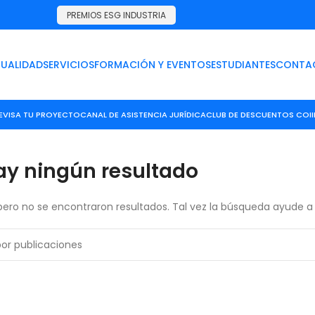
PREMIOS ESG INDUSTRIA
UALIDAD
SERVICIOS
FORMACIÓN Y EVENTOS
ESTUDIANTES
CONTA
E
VISA TU PROYECTO
CANAL DE ASISTENCIA JURÍDICA
CLUB DE DESCUENTOS COI
ay ningún resultado
 pero no se encontraron resultados. Tal vez la búsqueda ayude a