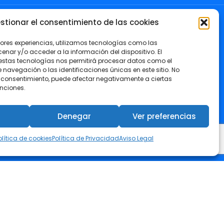
stionar el consentimiento de las cookies
OIIRM
jores experiencias, utilizamos tecnologías como las
nar y/o acceder a la información del dispositivo. El
estas tecnologías nos permitirá procesar datos como el
avegación o las identificaciones únicas en este sitio. No
Colégiate
 el consentimiento, puede afectar negativamente a ciertas
unciones.
Visa tu Proyecto
Denegar
Ver preferencias
Canal de Asistencia Jurídica
olítica de cookies
Política de Privacidad
Aviso Legal
Club de Descuentos COIIRM
Empleo