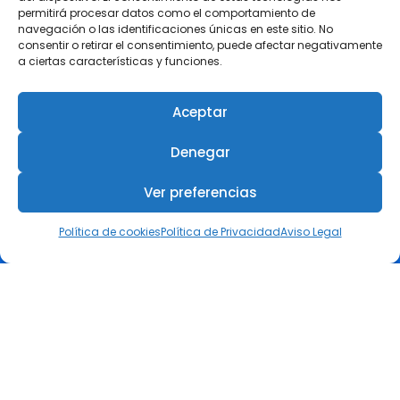
impacto económico y social del
permitirá procesar datos como el comportamiento de
calor extremo
navegación o las identificaciones únicas en este sitio. No
3 agosto, 2026
consentir o retirar el consentimiento, puede afectar negativamente
a ciertas características y funciones.
Revista +IN – Nº 7 Especial
Aceptar
Premios ESG
27 julio, 2026
Denegar
El COIIRM reunió en Murcia a
Ver preferencias
referentes de la ingeniería
femenina en su III Encuentro
Política de cookies
Política de Privacidad
Aviso Legal
Día de la Mujer en la Ingeniería
6 julio, 2026
COIIRM