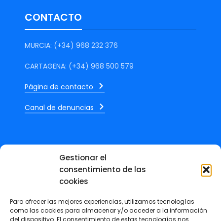
CONTACTO
MURCIA: (+34) 968 232 376
CARTAGENA: (+34) 968 500 579
Página de contacto
Canal de denuncias
Gestionar el
ÚLTIMAS NOTICIAS
consentimiento de las
cookies
Marcos Mateos, publica en La
Para ofrecer las mejores experiencias, utilizamos tecnologías
Verdad un artículo sobre el
como las cookies para almacenar y/o acceder a la información
del dispositivo. El consentimiento de estas tecnologías nos