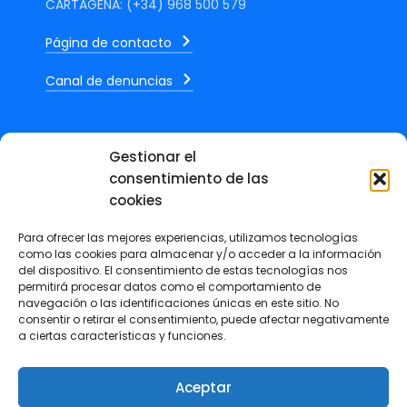
CARTAGENA: (+34) 968 500 579
Página de contacto
Canal de denuncias
Gestionar el
consentimiento de las
ÚLTIMAS NOTICIAS
cookies
Para ofrecer las mejores experiencias, utilizamos tecnologías
Marcos Mateos, publica en La
como las cookies para almacenar y/o acceder a la información
Verdad un artículo sobre el
del dispositivo. El consentimiento de estas tecnologías nos
permitirá procesar datos como el comportamiento de
impacto económico y social del
navegación o las identificaciones únicas en este sitio. No
calor extremo
consentir o retirar el consentimiento, puede afectar negativamente
3 agosto, 2026
a ciertas características y funciones.
Revista +IN – Nº 7 Especial
Aceptar
Premios ESG