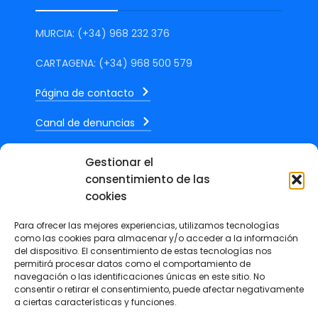
MURCIA: (+34) 968 232 376
CARTAGENA: (+34) 968 500 579
Página de contacto
Canal de denuncias
Gestionar el
consentimiento de las
cookies
ÚLTIMAS NOTICIAS
Para ofrecer las mejores experiencias, utilizamos tecnologías
como las cookies para almacenar y/o acceder a la información
del dispositivo. El consentimiento de estas tecnologías nos
Marcos Mateos, publica en La
permitirá procesar datos como el comportamiento de
Verdad un artículo sobre el
navegación o las identificaciones únicas en este sitio. No
impacto económico y social del
consentir o retirar el consentimiento, puede afectar negativamente
a ciertas características y funciones.
calor extremo