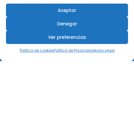
3 agosto, 2026
Aceptar
Revista +IN – Nº 7 Especial
Denegar
Premios ESG
27 julio, 2026
Ver preferencias
El COIIRM reunió en Murcia a
Política de cookies
Política de Privacidad
Aviso Legal
referentes de la ingeniería
femenina en su III Encuentro
Día de la Mujer en la Ingeniería
6 julio, 2026
COIIRM