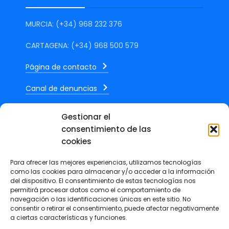
MURCIA: (+34) 968 232 376
CARTAGENA: (+34) 968 500 579
Página de contacto
Canal de denuncias
Gestionar el
consentimiento de las
cookies
ÚLTIMAS NOTICIAS
Para ofrecer las mejores experiencias, utilizamos tecnologías
como las cookies para almacenar y/o acceder a la información
del dispositivo. El consentimiento de estas tecnologías nos
Marcos Mateos, publica en La
permitirá procesar datos como el comportamiento de
Verdad un artículo sobre el
navegación o las identificaciones únicas en este sitio. No
impacto económico y social del
consentir o retirar el consentimiento, puede afectar negativamente
a ciertas características y funciones.
calor extremo