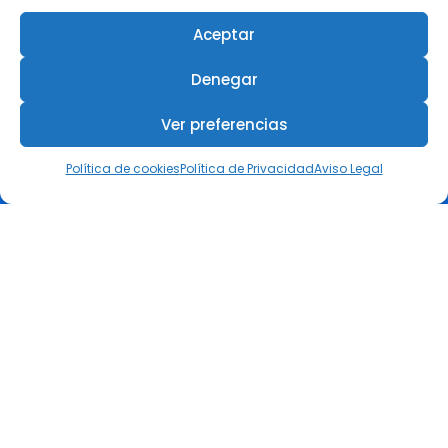
3 agosto, 2026
Aceptar
Revista +IN – Nº 7 Especial
Denegar
Premios ESG
27 julio, 2026
Ver preferencias
El COIIRM reunió en Murcia a
Política de cookies
Política de Privacidad
Aviso Legal
referentes de la ingeniería
femenina en su III Encuentro
Día de la Mujer en la Ingeniería
6 julio, 2026
COIIRM