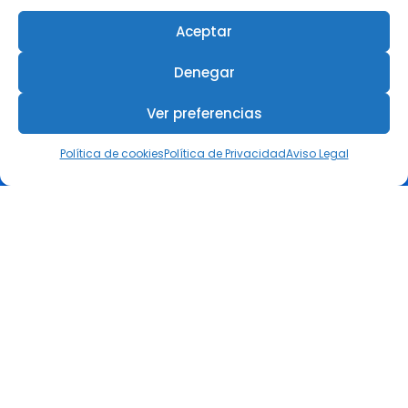
3 agosto, 2026
Aceptar
Revista +IN – Nº 7 Especial
Denegar
Premios ESG
27 julio, 2026
Ver preferencias
El COIIRM reunió en Murcia a
Política de cookies
Política de Privacidad
Aviso Legal
referentes de la ingeniería
femenina en su III Encuentro
Día de la Mujer en la Ingeniería
6 julio, 2026
COIIRM