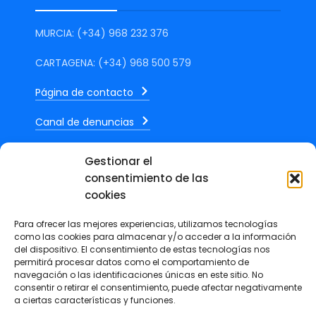
MURCIA: (+34) 968 232 376
CARTAGENA: (+34) 968 500 579
Página de contacto
Canal de denuncias
Gestionar el
consentimiento de las
cookies
ÚLTIMAS NOTICIAS
Para ofrecer las mejores experiencias, utilizamos tecnologías
como las cookies para almacenar y/o acceder a la información
del dispositivo. El consentimiento de estas tecnologías nos
Marcos Mateos, publica en La
permitirá procesar datos como el comportamiento de
Verdad un artículo sobre el
navegación o las identificaciones únicas en este sitio. No
impacto económico y social del
consentir o retirar el consentimiento, puede afectar negativamente
a ciertas características y funciones.
calor extremo