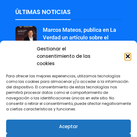
ÚLTIMAS NOTICIAS
Marcos Mateos, publica en La
Verdad un artículo sobre el
impacto económico y social del
Gestionar el
calor extremo
consentimiento de las
3 agosto, 2026
cookies
Revista +IN – Nº 7 Especial
Para ofrecer las mejores experiencias, utilizamos tecnologías
como las cookies para almacenar y/o acceder a la información
Premios ESG
del dispositivo. El consentimiento de estas tecnologías nos
27 julio, 2026
permitirá procesar datos como el comportamiento de
navegación o las identificaciones únicas en este sitio. No
consentir o retirar el consentimiento, puede afectar negativamente
El COIIRM reunió en Murcia a
a ciertas características y funciones.
referentes de la ingeniería
femenina en su III Encuentro
Aceptar
Día de la Mujer en la Ingeniería
6 julio, 2026