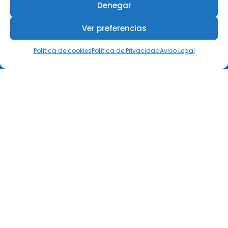
Denegar
Ver preferencias
Política de cookies
Política de Privacidad
Aviso Legal
COIIRM
Colégiate
Visa tu Proyecto
Canal de Asistencia Jurídica
Club de Descuentos COIIRM
Empleo