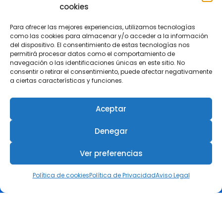
Marcos Mateos, publica en La
cookies
Verdad un artículo sobre el
impacto económico y social del
Para ofrecer las mejores experiencias, utilizamos tecnologías
como las cookies para almacenar y/o acceder a la información
calor extremo
del dispositivo. El consentimiento de estas tecnologías nos
3 agosto, 2026
permitirá procesar datos como el comportamiento de
navegación o las identificaciones únicas en este sitio. No
consentir o retirar el consentimiento, puede afectar negativamente
Revista +IN – Nº 7 Especial
a ciertas características y funciones.
Premios ESG
27 julio, 2026
Aceptar
El COIIRM reunió en Murcia a
Denegar
referentes de la ingeniería
femenina en su III Encuentro
Ver preferencias
Día de la Mujer en la Ingeniería
6 julio, 2026
Política de cookies
Política de Privacidad
Aviso Legal