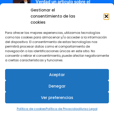
Verdad un artículo sobre el
impacto económico y social del
Gestionar el
calor extremo
consentimiento de las
3 agosto, 2026
cookies
Revista +IN – Nº 7 Especial
Para ofrecer las mejores experiencias, utilizamos tecnologías
como las cookies para almacenar y/o acceder a la información
Premios ESG
del dispositivo. El consentimiento de estas tecnologías nos
27 julio, 2026
permitirá procesar datos como el comportamiento de
navegación o las identificaciones únicas en este sitio. No
consentir o retirar el consentimiento, puede afectar negativamente
El COIIRM reunió en Murcia a
a ciertas características y funciones.
referentes de la ingeniería
femenina en su III Encuentro
Aceptar
Día de la Mujer en la Ingeniería
6 julio, 2026
Denegar
Ver preferencias
Política de cookies
Política de Privacidad
Aviso Legal