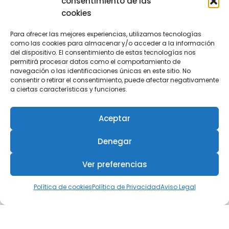
consentimiento de las
Canal de Asistencia Jurídica
cookies
Club de Descuentos COIIRM
Para ofrecer las mejores experiencias, utilizamos tecnologías
como las cookies para almacenar y/o acceder a la información
del dispositivo. El consentimiento de estas tecnologías nos
permitirá procesar datos como el comportamiento de
Empleo
navegación o las identificaciones únicas en este sitio. No
consentir o retirar el consentimiento, puede afectar negativamente
a ciertas características y funciones.
Aceptar
Denegar
Ver preferencias
© 2024 - Colegio Oficial de Ingenieros
Política de cookies
Política de Privacidad
Aviso Legal
Industriales de la Región de Murcia (COIIRM)