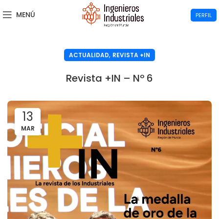
MENÚ
PERFIL
,
ACTUALIDAD
REVISTA +IN
Revista +IN – Nº 6
13
MAR