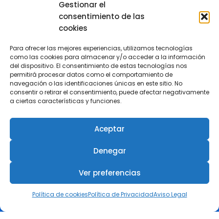
Gestionar el
consentimiento de las
COIIRM
cookies
Para ofrecer las mejores experiencias, utilizamos tecnologías
como las cookies para almacenar y/o acceder a la información
Colégiate
del dispositivo. El consentimiento de estas tecnologías nos
permitirá procesar datos como el comportamiento de
navegación o las identificaciones únicas en este sitio. No
Visa tu Proyecto
consentir o retirar el consentimiento, puede afectar negativamente
a ciertas características y funciones.
Canal de Asistencia Jurídica
Aceptar
Club de Descuentos COIIRM
Denegar
Ver preferencias
Empleo
Política de cookies
Política de Privacidad
Aviso Legal