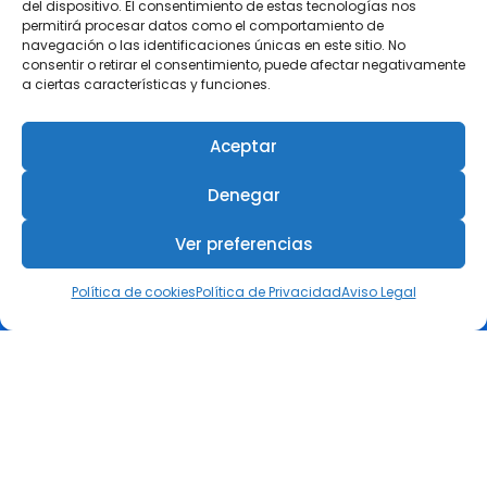
referentes de la ingeniería
del dispositivo. El consentimiento de estas tecnologías nos
permitirá procesar datos como el comportamiento de
femenina en su III Encuentro
navegación o las identificaciones únicas en este sitio. No
Día de la Mujer en la Ingeniería
consentir o retirar el consentimiento, puede afectar negativamente
6 julio, 2026
a ciertas características y funciones.
Aceptar
Denegar
COIIRM
Ver preferencias
Política de cookies
Política de Privacidad
Aviso Legal
Colégiate
Visa tu Proyecto
Canal de Asistencia Jurídica