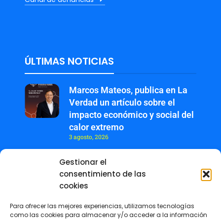
ÚLTIMAS NOTICIAS
Marcos Mateos, publica en La
Verdad un artículo sobre el
impacto económico y social del
calor extremo
3 agosto, 2026
Gestionar el
Revista +IN – Nº 7 Especial
consentimiento de las
Premios ESG
cookies
27 julio, 2026
Para ofrecer las mejores experiencias, utilizamos tecnologías
El COIIRM reunió en Murcia a
como las cookies para almacenar y/o acceder a la información