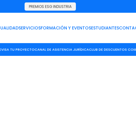
PREMIOS ESG INDUSTRIA
UALIDAD
SERVICIOS
FORMACIÓN Y EVENTOS
ESTUDIANTES
CONTA
E
VISA TU PROYECTO
CANAL DE ASISTENCIA JURÍDICA
CLUB DE DESCUENTOS COI