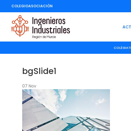
COLEGIO
ASOCIACIÓN
ACT
COLÉGIAT
bgSlide1
07
Nov