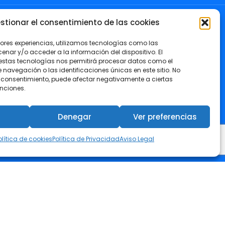
stionar el consentimiento de las cookies
OIIRM
jores experiencias, utilizamos tecnologías como las
nar y/o acceder a la información del dispositivo. El
estas tecnologías nos permitirá procesar datos como el
avegación o las identificaciones únicas en este sitio. No
Colégiate
 el consentimiento, puede afectar negativamente a ciertas
unciones.
Visa tu Proyecto
Denegar
Ver preferencias
Canal de Asistencia Jurídica
olítica de cookies
Política de Privacidad
Aviso Legal
Club de Descuentos COIIRM
Empleo